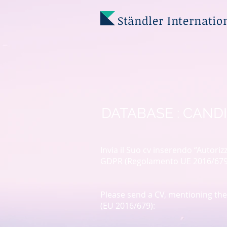
Ständler Internatio
DATABASE : CAN
Invia il Suo cv inserendo “Autoriz
GDPR (Regolamento UE 2016/679
Please send a CV, mentioning the
(EU 2016/679):