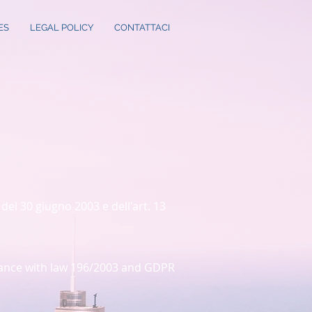
ES
LEGAL POLICY
CONTATTACI
 del 30 giugno 2003 e dell'art. 13
rdance with law 196/2003 and GDPR