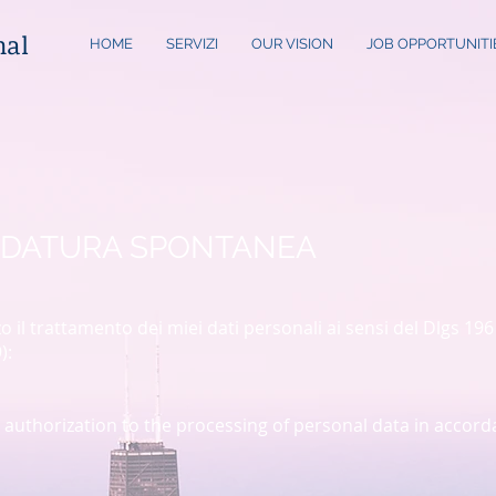
nal
HOME
SERVIZI
OUR VISION
JOB OPPORTUNITI
DIDATURA SPONTANEA
zo il trattamento dei miei dati personali ai sensi del Dlgs 196
):
 authorization to the processing of personal data in acco