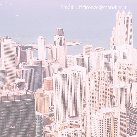
Email:
uff.firenze@standler.it