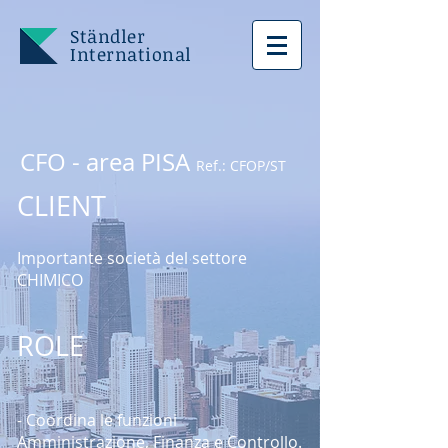
Ständler
International
CFO - area PISA
Ref.: CFOP/ST
CLIENT
Importante società del settore
CHIMICO
ROLE
- Coordina le funzioni
Amministrazione, Finanza e Controllo.