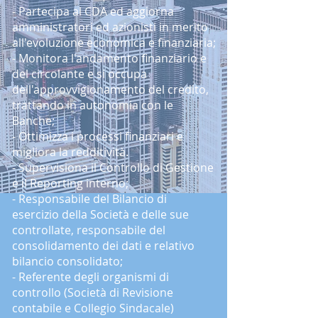
- Partecipa al CDA ed aggiorna
amministratori ed azionisti in merito
all'evoluzione economica e finanziaria;
- Monitora l'andamento finanziario e
del circolante e si occupa
dell'approvvigionamento del credito,
trattando in autonomia con le
Banche;
- Ottimizza i processi finanziari e
migliora la redditività.
- Supervisiona il Controllo di Gestione
e il Reporting interno;
- Responsabile del Bilancio di
esercizio della Società e delle sue
controllate, responsabile del
consolidamento dei dati e relativo
bilancio consolidato;
- Referente degli organismi di
controllo (Società di Revisione
contabile e Collegio Sindacale)