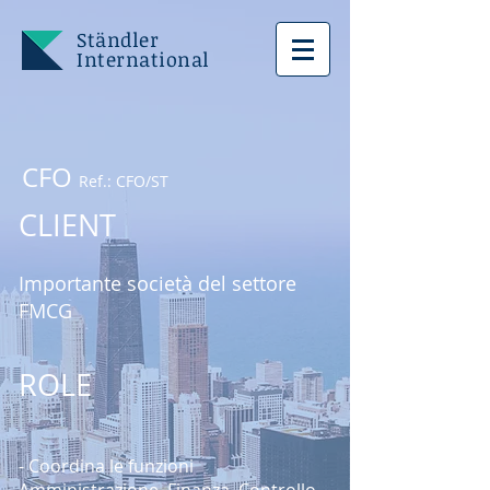
Ständler
International
CFO
Ref.: CFO/ST
CLIENT
Importante società del settore
FMCG
ROLE
- Coordina le funzioni