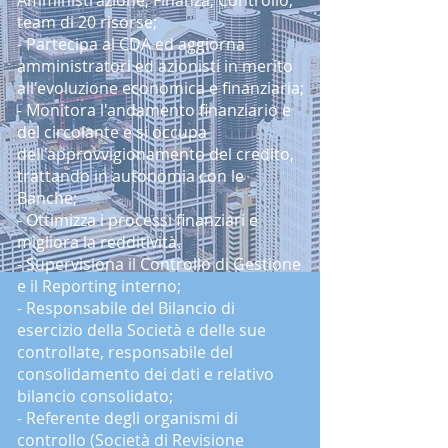
Amministrazione, Finanza, Controllo,
team di 20 risorse;
- Partecipa al CDA ed aggiorna
amministratori ed azionisti in merito
all'evoluzione economica e finanziaria;
- Monitora l'andamento finanziario e
del circolante e si occupa
dell'approvvigionamento del credito,
trattando in autonomia con le
Banche;
- Ottimizza i processi finanziari e
migliora la redditività.
- Supervisiona il Controllo di Gestione
e il Reporting interno;
- Responsabile del Bilancio di
esercizio della Società e delle sue
controllate, responsabile del
consolidamento dei dati e relativo
bilancio consolidato;
- Referente degli organismi di
controllo (Società di Revisione