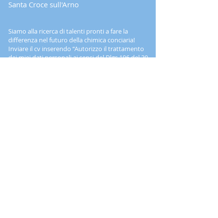
Santa Croce sull'Arno​
Siamo alla ricerca di talenti pronti a fare la
differenza nel futuro della chimica conciaria!
​Inviare il cv inserendo “Autorizzo il trattamento
dei miei dati personali ai sensi del Dlgs 196 del 30
giugno 2003 e dell'art. 13 GDPR (Regolamento
UE 2016/679)” e il riferimento alla posizione a
:
michela.giusti@standler.it
​L'offerta di lavoro si intende estesa a entrambi i
sessi (L. 903/77). Aut. Min. Lav. prot. nr. 1417 del
22/01/2007.