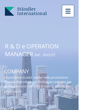
Ständler
International
R & D e OPERATION
MANAGER
Ref.: RDO
/ST
COMPANY
Importante società
leader nella produzione
chimica di prodotti per l’industria conciaria per
guidare le nostre attività di ricerca, sviluppo e
produzione