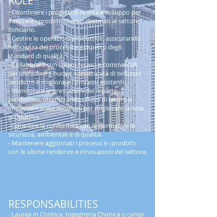
ROLE
- Coordinare i progetti di ricerca e sviluppo per
innovare i prodotti chimici destinati al settore
conciario.
- Gestire le operazioni produttive, assicurando
l'efficienza dei processi e il rispetto degli
standard di qualità.
- Collaborare con i team tecnici e commerciali
per identificare nuove opportunità di sviluppo
prodotto e migliorare i processi esistenti.
- Monitorare le prestazioni del reparto
produttivo, ottimizzando i flussi di lavoro e
implementando soluzioni per migliorare la resa
produttiva.
- Garantire la conformità con le normative di
sicurezza, ambientali e di qualità.
- Mantenere aggiornati i processi e i prodotti
con le ultime tendenze e innovazioni del settore.
RESPONSABILITIES
- Laurea in Chimica, Ingegneria Chimica o campi