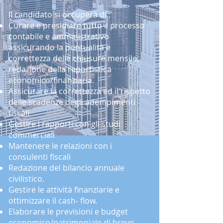
Il candidato si occuperà di :
Curare e presidiare tutto il processo
contabile e amministrativo
assicurando la puntualità e
correttezza delle chiusure mensile;
redazione della reportistica
economico/finanziaria.
Assicurare la correttezza ed il rispetto
delle scadenze degli adempimenti
fiscali
Gestire i rapporti con gli studi
commerciali
Mantenere le relazioni con i
consulenti fiscali
Redazione del bilancio annuale
civilistico.
Gestire le attività finanziarie e
ottimizzare il cash- flow.
Elaborare le previsioni e budget
economico/patrimoniale di breve