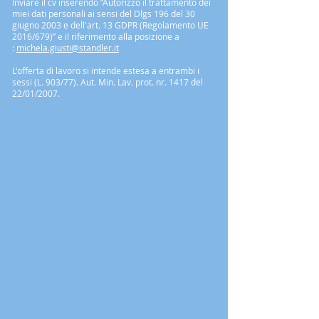
Inviare il cv inserendo “Autorizzo il trattamento dei
miei dati personali ai sensi del Dlgs 196 del 30
giugno 2003 e dell'art. 13 GDPR (Regolamento UE
2016/679)” e il riferimento alla posizione a
:
michela.giusti@standler.it
L'offerta di lavoro si intende estesa a entrambi i
sessi (L. 903/77). Aut. Min. Lav. prot. nr. 1417 del
22/01/2007.