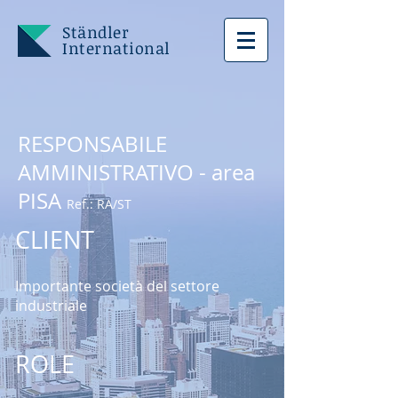
Ständler
International
RESPONSABILE
AMMINISTRATIVO - area
PISA
Ref.: RA/ST
CLIENT
Importante società del settore
industriale
ROL
​E