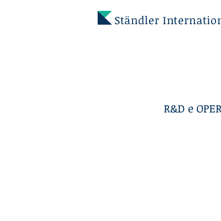
Ständler Internatio
R&D e OPE
Santa Croc