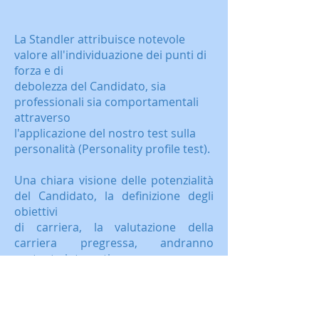
La Standler attribuisce notevole
valore all'individuazione dei punti di
forza e di
debolezza del Candidato, sia
professionali sia comportamentali
attraverso
l'applicazione del nostro test sulla
personalità (Personality profile test).
Una chiara visione delle potenzialità
del Candidato, la definizione degli
obiettivi
di carriera, la valutazione della
carriera pregressa, andranno
pertanto integrati
con le esperienze della Standler per
la corretta redazione/comunicazione
attraverso il curriculum vitae.